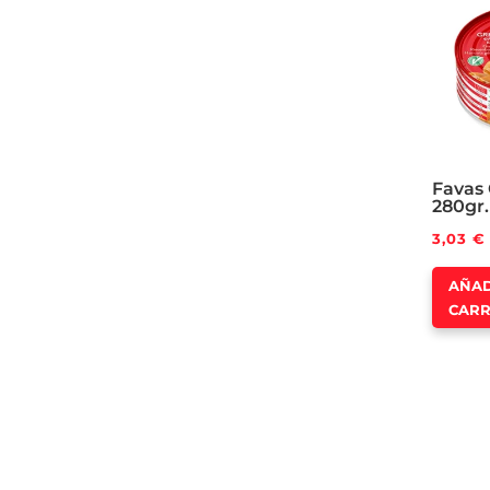
Favas 
280gr.
3,03
€
AÑAD
CARR