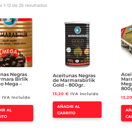
 1–12 de 25 resultados
unas Negras
Acei
Aceitunas Negras
mara Birlik
Marm
de Marmarabirlik
o Mega –
Mega
Gold – 800gr.
.
800
13,20
€
IVA Incluido
€
IVA Incluido
13,2
AÑADIR AL
IR AL
AÑ
CARRITO
ITO
CA