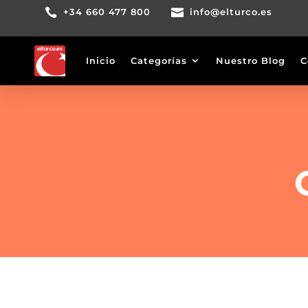

+34 660 477 800

info@elturco.es
Inicio
Categorías
Nuestro Blog
C