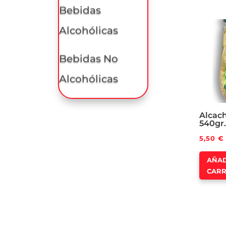
Bebidas
Alcohólicas
Bebidas No
Alcohólicas
Alcach
540gr.
5,50
€
AÑAD
CARR