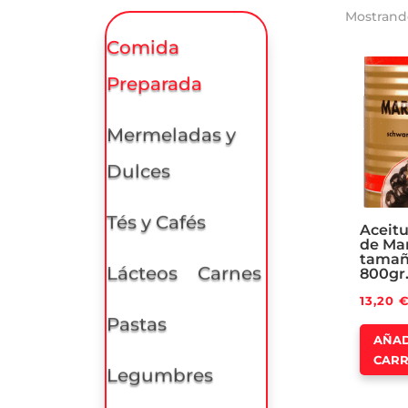
Mostrando
Comida
Preparada
Mermeladas y
Dulces
Tés y Cafés
Aceit
de Mar
tamañ
Lácteos
Carnes
800gr
13,20
Pastas
AÑAD
CARR
Legumbres