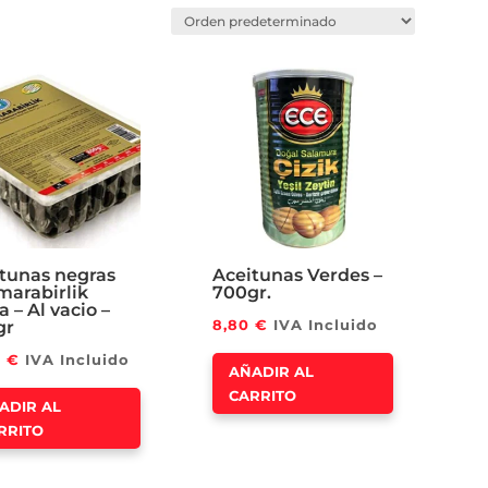
tunas negras
Aceitunas Verdes –
arabirlik
700gr.
 – Al vacio –
8,80
€
IVA Incluido
gr
0
€
IVA Incluido
AÑADIR AL
CARRITO
ADIR AL
RRITO