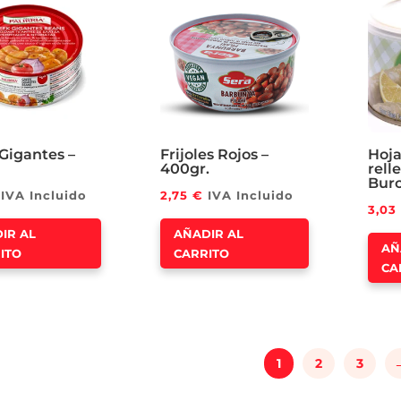
Gigantes –
Frijoles Rojos –
Hoja
400gr.
rell
Burc
IVA Incluido
2,75
€
IVA Incluido
3,03
IR AL
AÑADIR AL
AÑ
ITO
CARRITO
CA
1
2
3