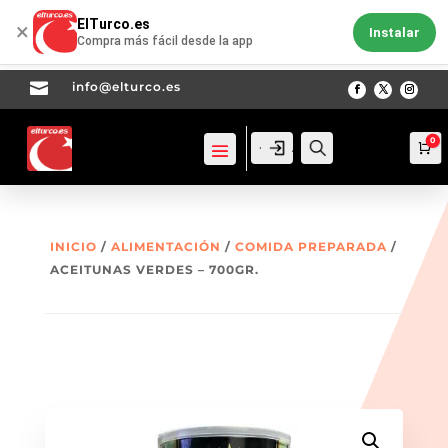
ElTurco.es
×
Instalar
Compra más fácil desde la app

info@elturco.es
0
Acceso
Acceso
Busca
Ca
INICIO
/
ALIMENTACIÓN
/
COMIDA PREPARADA
/
ACEITUNAS VERDES – 700GR.