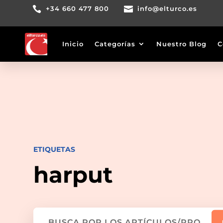

+34 660 477 800

info@elturco.es
Inicio
Categorías
Nuestro Blog
C
ETIQUETAS
harput