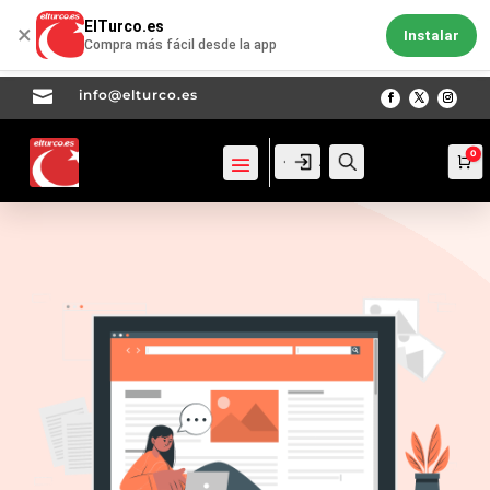
ElTurco.es
×
Instalar
Compra más fácil desde la app

info@elturco.es
0
Acceso
Acceso
Busca
Ca