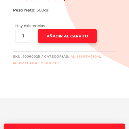
Peso Neto:
300gr.
Hay existencias
TAHIN
AÑADIR AL CARRITO
(PASTA
DE
SESAMO)
SKU:
10060025
CATEGORÍAS:
ALIMENTACIÓN
,
-
MERMELADAS Y DULCES
300GR.
CANTIDAD