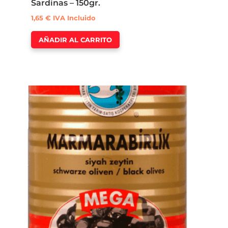
Sardinas – 150gr.
1,65
€
IVA Incluido
AÑADIR AL CARRITO