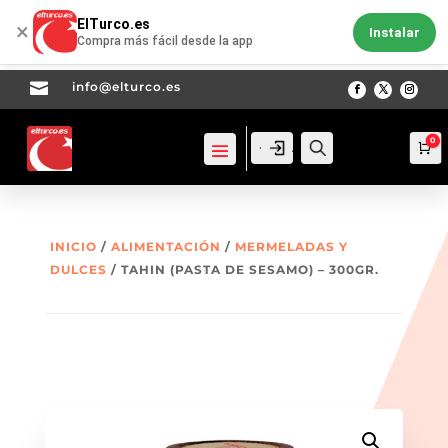
ElTurco.es
×
Instalar
Compra más fácil desde la app

info@elturco.es
0
Acceso
Acceso
Busca
Ca
INICIO
/
ALIMENTACIÓN
/
MERMELADAS Y
DULCES
/ TAHIN (PASTA DE SESAMO) – 300GR.