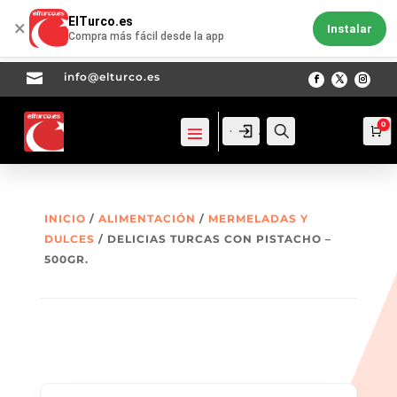
ElTurco.es
×
Instalar
Compra más fácil desde la app

info@elturco.es
0
Acceso
Acceso
Busca
Ca
INICIO
/
ALIMENTACIÓN
/
MERMELADAS Y
DULCES
/ DELICIAS TURCAS CON PISTACHO –
500GR.