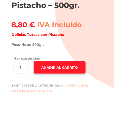
Pistacho – 500gr.
8,80
€
IVA Incluido
Delicias Turcas con Pistacho
Peso Neto:
500gr.
Hay existencias
DELICIAS
AÑADIR AL CARRITO
TURCAS
CON
PISTACHO
SKU:
10060011
CATEGORÍAS:
ALIMENTACIÓN
,
-
MERMELADAS Y DULCES
500GR.
CANTIDAD