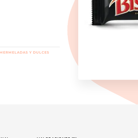
MERMELADAS Y DULCES