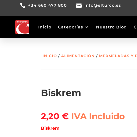

+34 660 477 800

info@elturco.es
Inicio
Categorías
Nuestro Blog
C
INICIO
/
ALIMENTACIÓN
/
MERMELADAS Y 
Biskrem
2,20
€
IVA Incluido
Biskrem