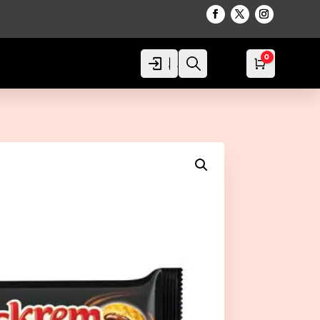
0
Acceso
Acceso
Busca
Carro
0,00
€