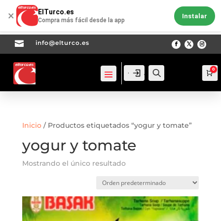
ElTurco.es
×
Instalar
Compra más fácil desde la app

info@elturco.es
0
Acceso
Acceso
Busca
Ca
Inicio
/ Productos etiquetados “yogur y tomate”
yogur y tomate
Mostrando el único resultado