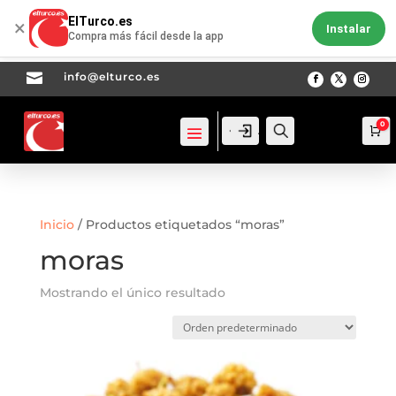
ElTurco.es
×
Instalar
Compra más fácil desde la app

info@elturco.es
0
Acceso
Acceso
Busca
Ca
Inicio
/ Productos etiquetados “moras”
moras
Mostrando el único resultado