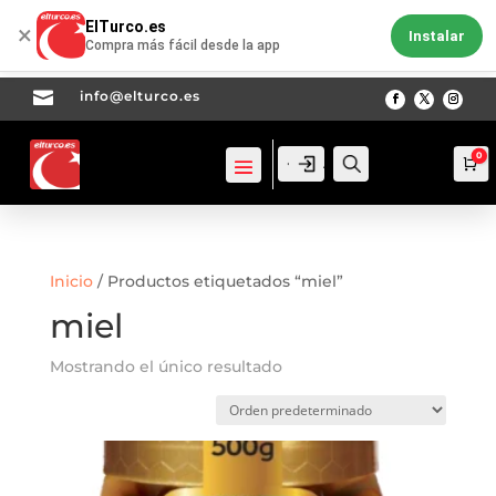
ElTurco.es
×
Instalar
Compra más fácil desde la app

info@elturco.es
0
Acceso
Acceso
Busca
Ca
Inicio
/ Productos etiquetados “miel”
miel
Mostrando el único resultado