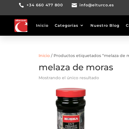

+34 660 477 800

info@elturco.es
Inicio
Categorías
Nuestro Blog
C
Inicio
/ Productos etiquetados “melaza de 
melaza de moras
Mostrando el único resultado