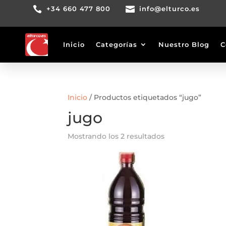

+34 660 477 800

info@elturco.es
Inicio
Categorías
Nuestro Blog
C
Inicio
/ Productos etiquetados “jugo”
jugo
Mostrando los 2 resultados