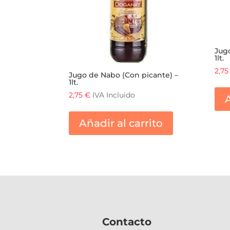
Jugo
1lt.
2,7
Jugo de Nabo (Con picante) –
1lt.
2,75
€
IVA Incluido
A
Añadir al carrito
Contacto