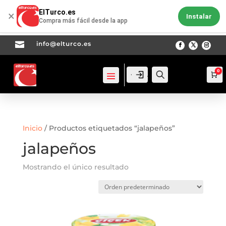
ElTurco.es
×
Instalar
Compra más fácil desde la app

info@elturco.es
0
Acceso
Acceso
Busca
Ca
Inicio
/ Productos etiquetados “jalapeños”
jalapeños
Mostrando el único resultado