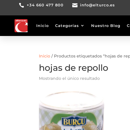

+34 660 477 800

info@elturco.es
Inicio
Categorías
Nuestro Blog
C
Inicio
/ Productos etiquetados “hojas de rep
hojas de repollo
Mostrando el único resultado