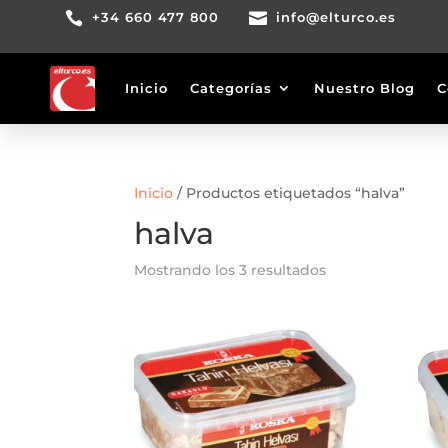

+34 660 477 800

info@elturco.es
Inicio
Categorías
Nuestro Blog
C
Inicio
/ Productos etiquetados “halva”
halva
Mostrando los 3 resultados