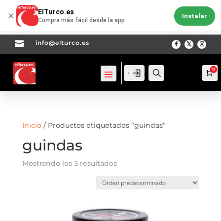
ElTurco.es
×
Instalar
Compra más fácil desde la app

info@elturco.es
0
Acceso
Acceso
Busca
Ca
Inicio
/ Productos etiquetados “guindas”
guindas
Mostrando los 3 resultados