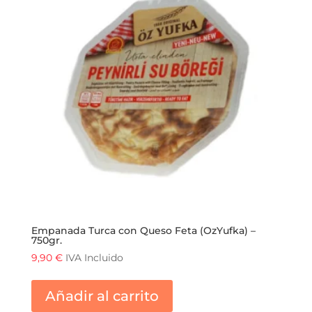
Empanada Turca con Queso Feta (OzYufka) –
750gr.
9,90
€
IVA Incluido
Añadir al carrito