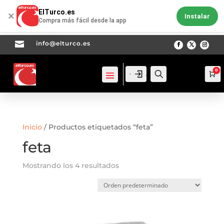
ElTurco.es
×
Instalar
Compra más fácil desde la app

info@elturco.es
0
Acceso
Acceso
Busca
Ca
Inicio
/ Productos etiquetados “feta”
feta
Mostrando los 4 resultados