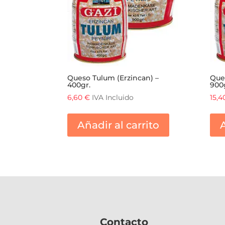
Queso Tulum (Erzincan) –
Que
400gr.
900
6,60
€
IVA Incluido
15,
Añadir al carrito
A
Contacto