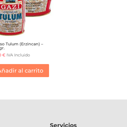
so Tulum (Erzincan) –
gr.
40
€
IVA Incluido
ñadir al carrito
Servicios