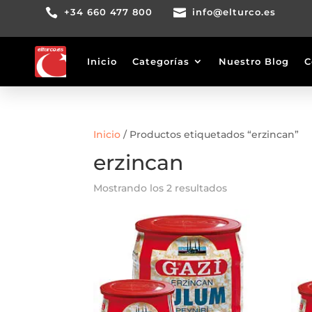

+34 660 477 800

info@elturco.es
Inicio
Categorías
Nuestro Blog
C
Inicio
/ Productos etiquetados “erzincan”
erzincan
Mostrando los 2 resultados