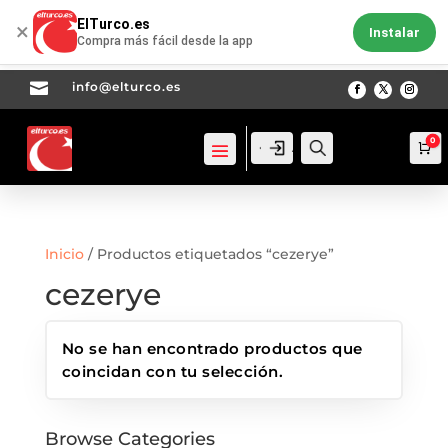
ElTurco.es
×
Instalar
Compra más fácil desde la app

info@elturco.es
0
Acceso
Acceso
Busca
Ca
Inicio
/ Productos etiquetados “cezerye”
cezerye
No se han encontrado productos que
coincidan con tu selección.
Browse Categories