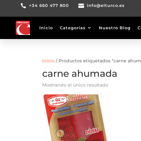

+34 660 477 800

info@elturco.es
Inicio
Categorías
Nuestro Blog
C
Inicio
/ Productos etiquetados “carne ahu
carne ahumada
Mostrando el único resultado