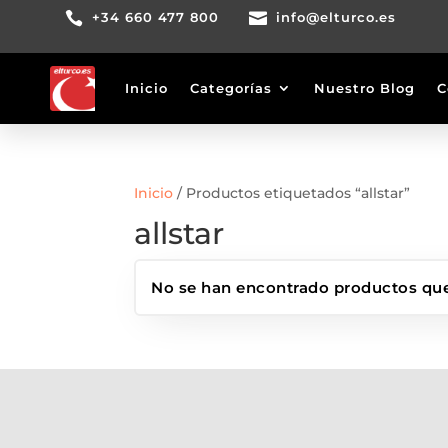

+34 660 477 800

info@elturco.es
Inicio
Categorías
Nuestro Blog
C
Inicio
/ Productos etiquetados “allstar”
allstar
No se han encontrado productos que