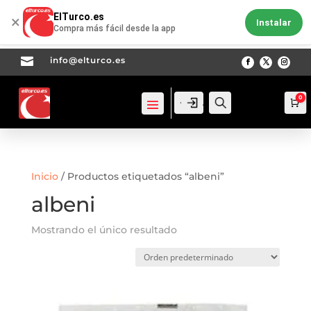
ElTurco.es
×
Instalar
Compra más fácil desde la app

info@elturco.es
0
Acceso
Acceso
Busca
Ca
Inicio
/ Productos etiquetados “albeni”
albeni
Mostrando el único resultado