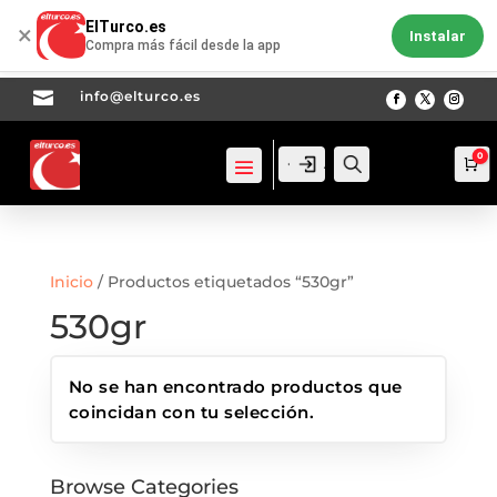
ElTurco.es
×
Instalar
Compra más fácil desde la app

info@elturco.es
0
Acceso
Acceso
Busca
Ca
Inicio
/ Productos etiquetados “530gr”
530gr
No se han encontrado productos que
coincidan con tu selección.
Browse Categories