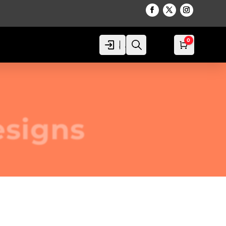
0
Acceso
Acceso
Busca
Carro
0,00
€
esigns