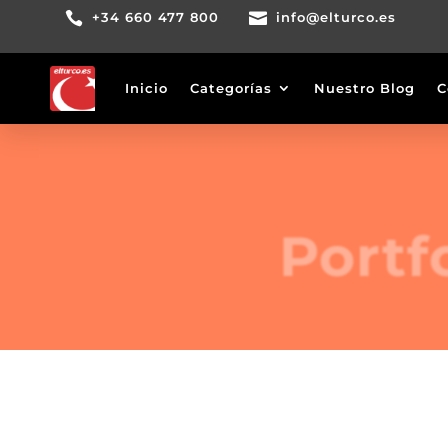

+34 660 477 800

info@elturco.es
Inicio
Categorías
Nuestro Blog
C
Portf